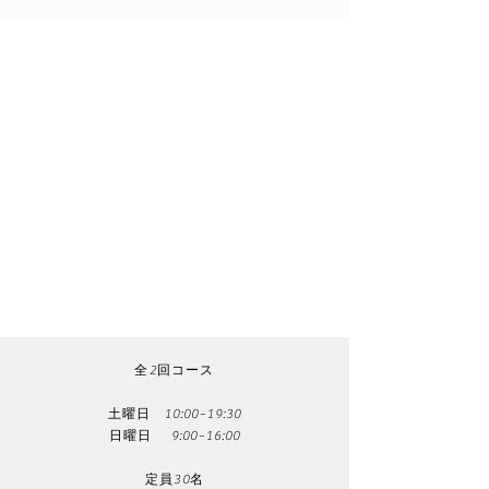
目的】
●全顎的矯正治療を前提とした、混合歯列期の早
期治療をGPはどう見分けて、どういった処置を
すべきかを知る
【プログラム】
・小児成長期の特徴総論
・混合歯列期の歯列拡大(アダムス/シュワルツの
クラスプ作成、調整、実習)
・咬合誘導(上顎リンガルアーチ/ナンスホールデ
ィングアーチ)
・反対咬合の治療(FKO/ツインブロック/ムーシ
ルド)
・前歯部反対被蓋、叢生の改善(スプリングロウ
着)
​全2回コース
土曜日 10:00~19:30
日曜日 9:00~16:00
定員30名​