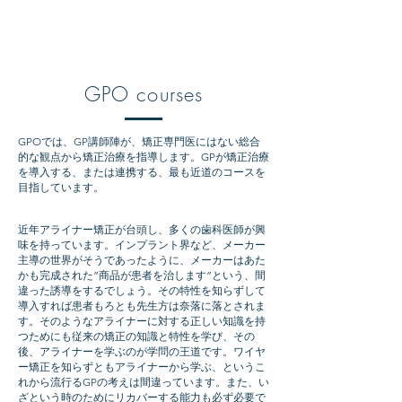
ME
NU
GPO courses
GPOでは、GP講師陣が、矯正専門医にはない総合
的な観点から矯正治療を指導します。GPが矯正治療
を導入する、または連携する、最も近道のコースを
目指しています。
近年アライナー矯正が台頭し、多くの歯科医師が興
味を持っています。インプラント界など、メーカー
主導の世界がそうであったように、メーカーはあた
かも完成された”商品が患者を治します”という、間
違った誘導をするでしょう。その特性を知らずして
導入すれば患者もろとも先生方は奈落に落とされま
す。そのようなアライナーに対する正しい知識を持
つためにも従来の矯正の知識と特性を学び、その
後、アライナーを学ぶのが学問の王道です。ワイヤ
ー矯正を知らずともアライナーから学ぶ、というこ
れから流行るGPの考えは間違っています。また、い
ざという時のためにリカバーする能力も必ず必要で