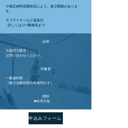
※矯正材料流通状況により、多少変動がありま
す。
※プライヤーなど器具代
詳しくはGPO事務局まで
会場
大阪府大阪市
お問い合わせください。
対象者
一般歯科医
（
矯正治療経験の有無問わず）
講師
■米澤大地
申込みフォーム