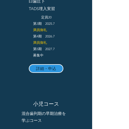
臼歯圧下
​TADS埋入実習
定員20
第3期 2025
.7
​満員御礼
​第4期 2026.7
​満員御礼
第5期 2027.7
​募集中
詳細・申込
​小児コース
​混合歯列期の早期治療を
学ぶコース