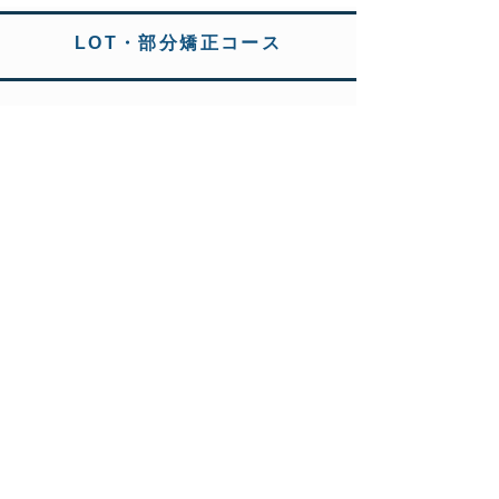
LOT・部分矯正コース
【目的】
●日常臨床に必要な１歯、あるいは小さな範囲で
の歯の移動を行えるようになる。
●LOTを行うべき症例、全顎矯正を行うべき症例
を見極めれるようになる。
●前歯部の不正を改善することができる。
●臼歯部の傾斜、挺出にたいして対応できるよう
になる。
●ブラケットを装着して、歯を移動させることが
できる。
【プログラム】
・部分矯正概論
・部分矯正と全顎矯正の使い分け
・挺出・エクストリュージョン実習
・傾斜・アップライト実習
・圧下・イントリュージョン実習
・IPRを利用した前歯部叢生改善実習
・フレアアウトした前歯部の改善実習