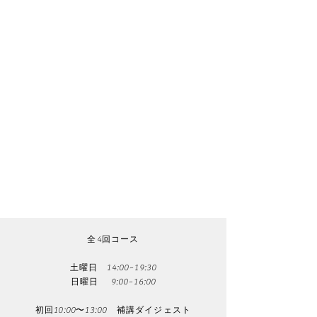
画
・インプラント補綴と矯正の複雑な症例の総合
計画実習
・インプラント矯正( TADsを使用した実習）
・外科矯正を含む審美的診断
・外科矯正特別講演 大阪歯科大学口腔外科学
第二講座 竹信 俊彦
・Ⅱ級、Ⅲ級治療のポイント
・矯正治療中のメンテナンス（DH石田）
GPO レギュラーコース受講されてない先生を
対象に（ほかコースを受講してGPOアドバンス
コースを受講予定の先生）に対して、初日午前
中にGPO レギュラーコース補講ダイジェスト講
義が行われます。
レギュラーコース受講生も希望者には補講講義
を受けることができます。
​全4回コース
土曜日 14:00~19:30
日曜日 9:00~16:00
初回10:00〜13:00 補講ダイジェスト