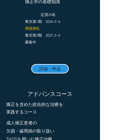
​矯正学の基礎知識
定員20名​
東京第1期 2026.3~6
満員御礼
東京第2期 2027.3~6
​募集中
詳細・申込
​アドバンスコース
​矯正を含めた総合的な治療を
実践するコース
成人矯正患者の
欠損・歯周病の取り扱い
TADS​を用いた矯正治療