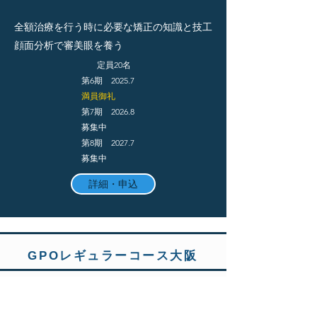
全額治療を行う時に必要な矯正の知識と技工
顔面分析で審美眼を養う
定員20名
第6期 2025.7
​満員御礼
第7期 2026.8
​募集中
第8期 2027.7
​募集中
詳細・申込
GPOレギュラーコース大阪
【目 的】
●矯正学的診断がつき、難症例か簡単な症例か見
極めることができるようになる
●セファロ、スタイナー診断により、抜歯が必要