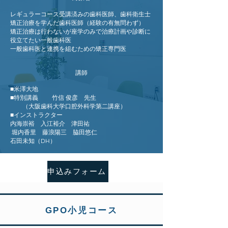
レギュラーコース受講済みの歯科医師、歯科衛生士
矯正治療を学んだ歯科医師（経験の有無問わず）
矯正治療は行わないが座学のみで治療計画や診断に
役立てたい一般歯科医
一般歯科医と連携を組むための矯正専門医
講師
■米澤大地
■特別講義
竹信 俊彦 先生
（
大阪歯科大学口腔外科学第二講座
）
■インストラクター
内海崇裕
入江裕介 津田祐
堀内香里 藤浪陽三 脇田悠仁
石田未知（DH）
申込みフォーム
GPO小児コース