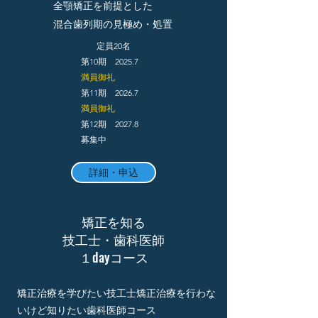
全顎矯正を前提とした
​混合歯列期の見極め・処置
定員20名
第10期 2025.7
​満員御礼​
第11期 2026.7
​満員御礼​
第12期 2027.8
​募集中
詳細・申込
​矯正を知る
技工士・歯科医師
１dayコース
矯正治療を学びたい技工士​矯正治療を行わな
いけど知りたい歯科医師コース