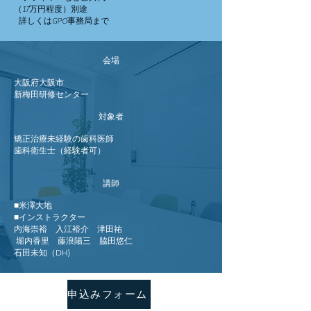
（17万円程度）別途
詳しくはGPO事務局まで
会場
大阪府大阪市
​新梅田研修センター
対象者
矯正治療未経験の歯科医師
歯科衛生士（経験者可）
講師
■米澤大地
■インストラクター
内海崇裕 入江裕介 津田祐
堀内香里 藤浪陽三 脇田悠仁
石田未知（DH)
申込みフォーム