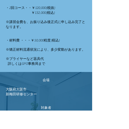
・2回コース・・￥120,000(税抜)
￥132,000(税込)
※講習会費を、お振り込み後正式に申し込み完了と
なります。
・材料費 ・・・￥50,000程度(税込)
※矯正材料流通状況により、多少変動があります。
※プライヤーなど器具代
詳しくはGPO事務局まで
会場
大阪府大阪市
​新梅田研修センター
対象者
全顎矯正は少し敷居が高いが部分矯正を学びたい
方。
日常臨床で１歯単位での歯の移動を行いたい方。