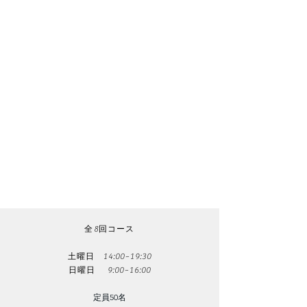
かどうか診断できるようになる
●一級叢生症例はストレートワイヤーシステムを
導入し治療できるようになる
【プログラム】
・矯正治療の必須知識（①〜⑨）矯正治療に必
要な歯の動きの解説
・矯正学的検査（資料採得）
・セファロトレース 講義実習（側方セファロ）
・ブラケットポジション、DBS
・スタイナーボックススコアを使用した矯正学
的診断方法
・一級叢生のタイポドント(実習)
・抜歯矯正／非抜歯矯正
・顔貌の審美と治療難易度の診断
・矯正治療中のトラブル対応、保定
​全8回コース
土曜日 14:00~19:30
日曜日 9:00~16:00
定員50名