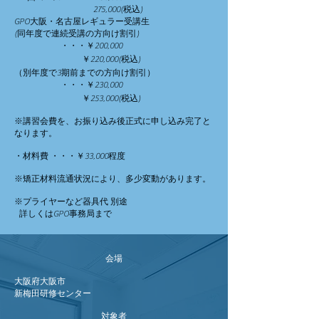
275,000(税込)
GPO大阪・名古屋レギュラー受講生
(同年度で連続受講の方向け割引)
・・・￥20
0,000
￥22
0,000(税込)
（別年度で3期前までの方向け割引）
・・・￥23
0,000
￥25
3,000(税込)
※講習会費を、お振り込み後正式に申し込み完了と
なります。
・材料費 ・・・￥33,000程度
※矯正材料流通状況により、多少変動があります。
※プライヤーなど器具代
別途
詳しくはGPO事務局まで
会場
大阪府大阪市
​新梅田研修センター
対象者