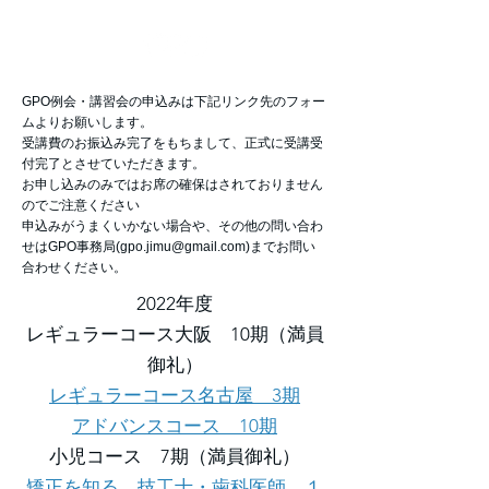
ME
NU
GPO例会・講習会の申込みは下記リンク先のフォー
ムよりお願いします。
受講費のお振込み完了をもちまして、正式に受講受
付完了とさせていただきます。
お申し込みのみではお席の確保はされておりません
のでご注意ください
​申込みがうまくいかない場合や、その他の問い合わ
せはGPO事務局(
gpo.jimu@gmail.com
)までお問い
合わせください。
2022年度
レギュラーコース大阪 10期（満員
御礼）
レギュラーコース名古屋 3期
アドバンスコース 10期
小児コース 7期（満員御礼）
矯正を知る 技工士・歯科医師 １