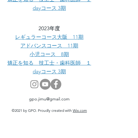
dayコース 3期
2023年度
レギュラーコース大阪 11期
アドバンスコース 11期
小児コース 8期
矯正を知る 技工士・歯科医師 １
dayコース 3期
gpo.jimu@gmail.com
©2021 by GPO. Proudly created with
Wix.com